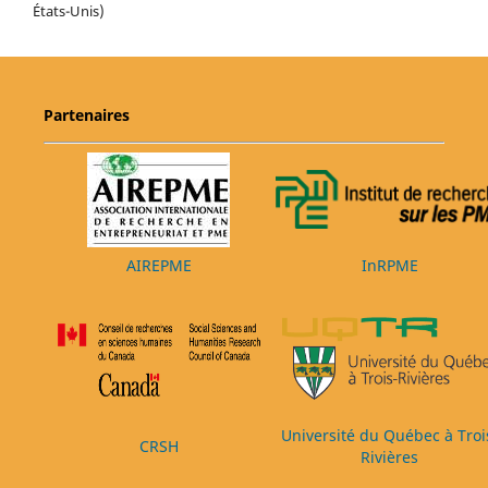
États-Unis)
Partenaires
AIREPME
InRPME
Université du Québec à Troi
CRSH
Rivières