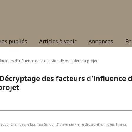
os publiés
Articles à venir
Annonces
En
facteurs d’influence de la décision de maintien du projet
 Décryptage des facteurs d’influence 
projet
 , South Champagne Business School, 217 avenue Pierre Brossolette, Troyes, France,