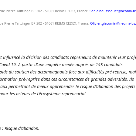
ue Pierre Taittinge BP 302 - 51061 Reims CEDEX, France,
Sonia.boussaguet@neoma-bs
ue Pierre Taittinger BP 302 - 51061 REIMS CEDEX, France,
Olivier.giacomin@neoma-bs.
t influencé la décision des candidats repreneurs de maintenir leur proj
 Covid-19. A partir d’une enquête menée auprès de 145 candidats
poids du soutien des accompagnants face aux difficultés pré-reprise, mai
 formation pré-reprise dans ces circonstances de grandes adversités. Ils
iaux permettant de mieux appréhender le risque d’abandon des projets
our les acteurs de l’écosystème repreneurial.
e ; Risque d’abandon.